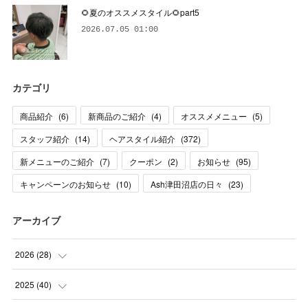
🌻夏のオススメスタイル🌻part5
2026.07.05 01:00
カテゴリ
商品紹介
(
6
)
新商品のご紹介
(
4
)
オススメメニュー
(
5
)
スタッフ紹介
(
14
)
ヘアスタイル紹介
(
372
)
新メニューのご紹介
(
7
)
クーポン
(
2
)
お知らせ
(
95
)
キャンペーンのお知らせ
(
10
)
Ash津田沼店の日々
(
23
)
アーカイブ
2026
(
28
)
(
1
)
2025
(
40
)